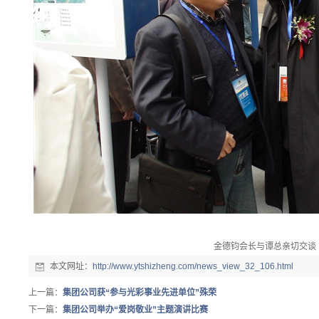
金德钧会长与谭总亲切交谈
本文网址：
http://www.ytshizheng.com/news_view_32_106.html
上一篇：
集团公司获“参与光彩事业先进单位”殊荣
下一篇：
集团公司举办“爱岗敬业”主题演讲比赛