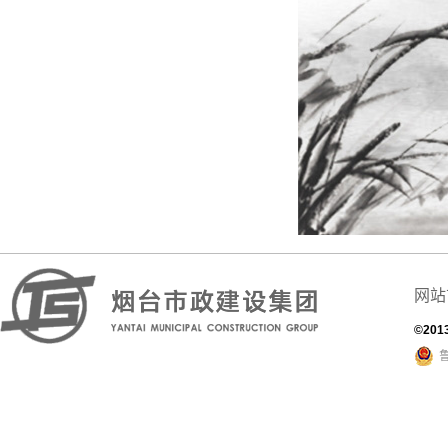
网站
©201
鲁